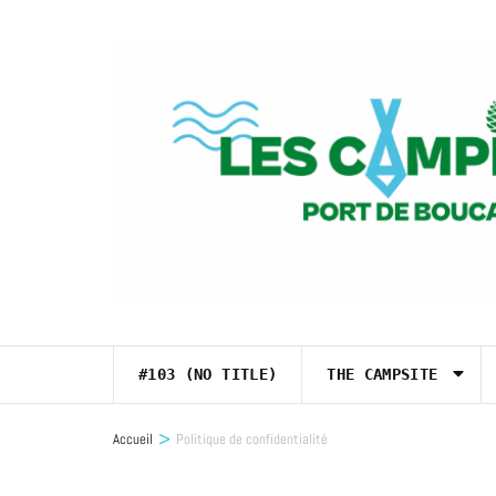
Skip
to
content
(Press
Enter)
#103 (NO TITLE)
THE CAMPSITE
>
Accueil
Politique de confidentialité